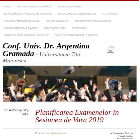
HOME
DESPRE ARGENTINA GRĂMADĂ
TEHNOLOGII INTERNET
MANAGEMENTUL PROIECTELOR EUROPENE
MANAGEMENTUL DOCUMENTELOR
SITE BIROTICĂ
APLICATII FINANCIAR CONTABILE
REVISTA MEGABYTE
UNIVERSITATEA TITU MAIORESCU
UCENICII PARINTELUI GALERIU
PARINTELE GALERIU
CHESTIONAR
CARTE UTILIZARE PRODUSE MICROSOFT
CARTE CENTENAR PARINTELE GALERIU
Conf. Univ. Dr. Argentina
Search:
Gramada
~ Universitatea Titu
Maiorescu
22
Wednesday
May
Planificarea Examenelor in
2019
Sesiunea de Vara 2019
Posted
by
in
Uncategorized
≈
Comments Off
on
Planificarea
Examenelor in