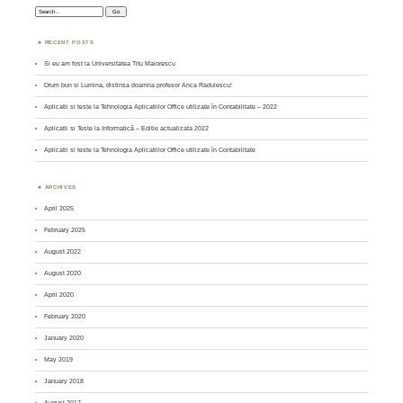
Search:
RECENT POSTS
Si eu am fost la Universitatea Titu Maiorescu
Drum bun si Lumina, distinsa doamna profesor Anca Radulescu!
Aplicatii si teste la Tehnologia Aplicatiilor Office utilizate în Contabilitate – 2022
Aplicatii si Teste la Informaticã – Editie actualizata 2022
Aplicatii si teste la Tehnologia Aplicatiilor Office utilizate în Contabilitate
ARCHIVES
April 2025
February 2025
August 2022
August 2020
April 2020
February 2020
January 2020
May 2019
January 2018
August 2017