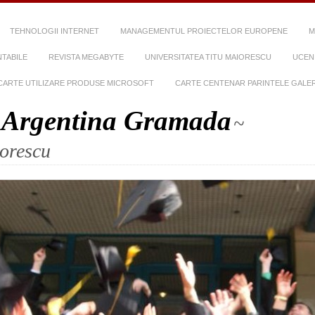
TEHNOLOGII INTERNET
MANAGEMENTUL PROIECTELOR EUROPENE
M
NTABILE
REVISTA MEGABYTE
UNIVERSITATEA TITU MAIORESCU
UCENI
CARTE UTILIZARE PRODUSE MICROSOFT
CARTE CENTENAR PARINTELE GALE
. Argentina Gramada
~
iorescu