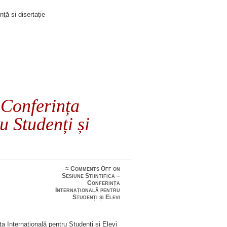
nţă si disertaţie
– Conferința
u Studenți și
≈
Comments Off
on
Sesiune Stiintifica –
Conferința
Internațională pentru
Studenți și Elevi
nța Internațională pentru Studenți și Elevi