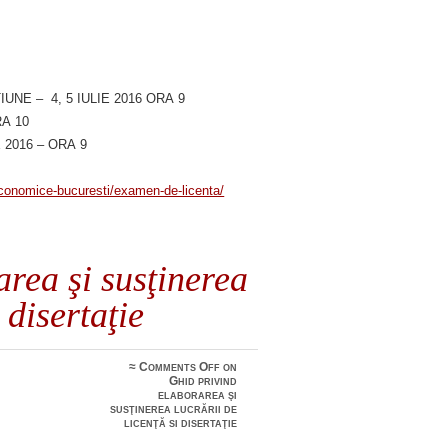
NE – 4, 5 IULIE 2016 ORA 9
RA 10
2016 – ORA 9
economice-bucuresti/examen-de-licenta/
rea şi susţinerea
 disertaţie
≈
Comments Off
on
Ghid privind
elaborarea şi
susţinerea lucrării de
licenţă si disertaţie