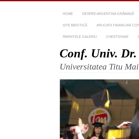
HOME
DESPRE ARGENTINA GRĂMADĂ
SITE BIROTICĂ
APLICATII FINANCIAR CO
PARINTELE GALERIU
CHESTIONAR
Conf. Univ. Dr
Universitatea Titu Ma