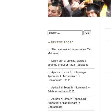
Search:
RECENT POSTS
Si eu am fost la Universitatea Titu
Maiorescu
Drum bun si Lumina, distinsa
doamna profesor Anca Radulescu!
Aplicatii si teste la Tehnologia
Aplicatiilor Office utilizate în
Contabilitate – 2022
Aplicatii si Teste la Informaticã –
Editie actualizata 2022
Aplicatii si teste la Tehnologia
Aplicatiilor Office utilizate în
Contabilitate